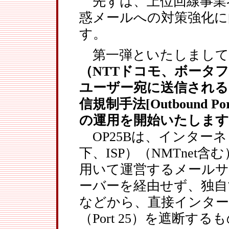
先ずは、上位回線事業
惑メールへの対策強化に
す。
第一弾といたしまして
（NTTドコモ、ボータ
ユーザー宛に送信される
信規制手法[Outbound Por
の運用を開始いたします
OP25Bは、インター
下、ISP）（NMTnet
用いて運営するメールサ
ーバーを経由せず、独自
などから、直接インタ
（Port 25）を遮断する