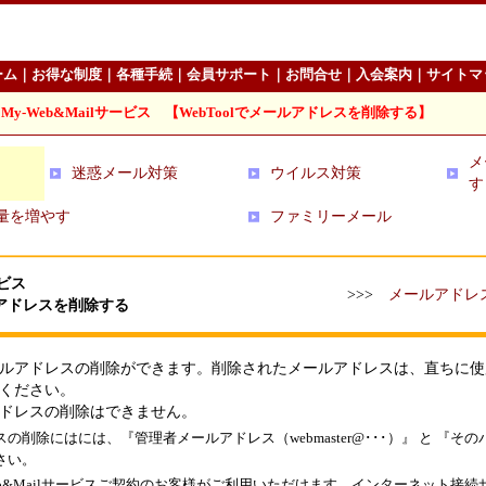
ーム
｜
お得な制度
｜
各種手続
｜
会員サポート
｜
お問合せ
｜
入会案内
｜
サイトマ
＞
My-Web&Mailサービス 【WebToolでメールアドレスを削除する】
メ
迷惑メール対策
ウイルス対策
す
量を増やす
ファミリーメール
ービス
>>>
メールアドレ
ールアドレスを削除する
ルアドレスの削除ができます。削除されたメールアドレスは、直ちに使
ください。
ドレスの削除はできません。
の削除にはには、『管理者メールアドレス（webmaster@･･･）』 と 『そ
さい。
eb&Mailサービスご契約のお客様がご利用いただけます。インターネット接