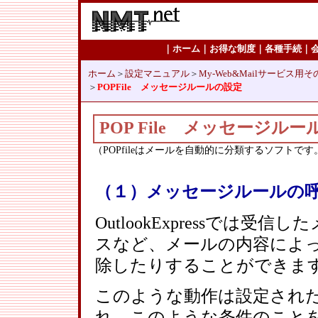
｜
ホーム
｜
お得な制度
｜
各種手続
｜
ホーム
＞
設定マニュアル
＞
My-Web&Mailサービス用そ
＞
POPFile メッセージルールの設定
POP File メッセージル
（POPfileはメールを自動的に分類するソフトです
（１）メッセージルールの
OutlookExpressでは
スなど、メールの内容によ
除したりすることができま
このような動作は設定され
れ、このような条件のこと