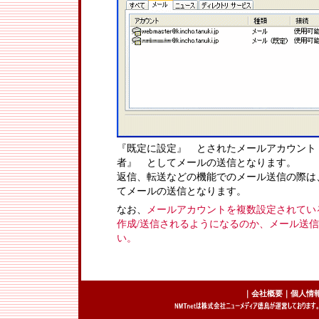
『既定に設定』 とされたメールアカウント
者』 としてメールの送信となります。
返信、転送などの機能でのメール送信の際は
てメールの送信となります。
なお、
メールアカウントを複数設定されてい
作成/送信されるようになるのか、メール送
い。
｜
会社概要
｜
個人情