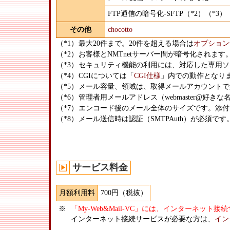
FTP通信の暗号化-SFTP（*2）（*3）
その他
chocotto
（*1）
最大20件まで。20件を超える場合は
オプション
（*2）
お客様とNMTnetサーバー間が暗号化されます
（*3）
セキュリティ機能の利用には、対応した専用ソ
（*4）
CGIについては「
CGI仕様
」内での動作となり
（*5）
メール容量、領域は、取得メールアカウントで
（*6）
管理者用メールアドレス（webmaster@好
（*7）
エンコード後のメール全体のサイズです。添付
（*8）
メール送信時は認証（SMTPAuth）が必須です
サービス料金
月額利用料
700円（税抜）
※
「My-Web&Mail-VC」には、インターネッ
インターネット接続サービスが必要な方は、
イン