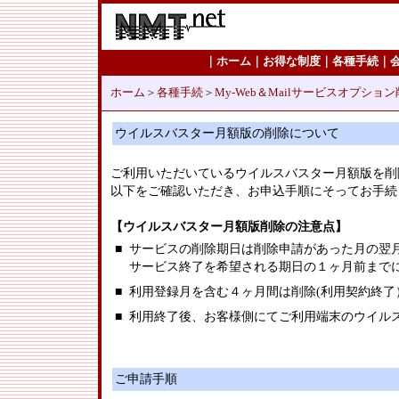
｜
ホーム
｜
お得な制度
｜
各種手続
｜
ホーム
＞
各種手続
＞
My-Web＆Mailサービスオプショ
ウイルスバスター月額版の削除について
ご利用いただいているウイルスバスター月額版を削
以下をご確認いただき、お申込手順にそってお手続
【ウイルスバスター月額版削除の注意点】
■
サービスの削除期日は削除申請があった月の翌
サービス終了を希望される期日の１ヶ月前まで
■
利用登録月を含む４ヶ月間は削除(利用契約終了
■
利用終了後、お客様側にてご利用端末のウイル
ご申請手順