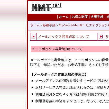
｜
ホーム
｜
お得な制度
｜
各種手続
｜
ホーム
＞
各種手続
＞
My-Web＆Mailサービスオプショ
メールボックス容量追加について
サ
メールボックス容量追加について
メールボックス容量追加は、メールボックスの容量
以下をご確認いただき、お申込手順にそってお手続
【メールボックス容量追加の注意点】
■
メールアドレスの個数を増やすサービスではあ
■
追加サービスの料金が課金されるのは、登録月
■
利用登録月を含む４ヶ月間は削除(利用契約終了
■
利用登録後の申込キャンセルは、行っていただ