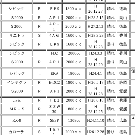
Ｈ
シビック
Ｒ
ＥＫ9
1800ｃｃ
晴れ
徳島
26.12.27
Ｓ2000
Ｒ
ＡＰＩ
2000ｃｃ
Ｈ28.5.15
晴れ
岡山
ＡＰ－
Ｓ2000
Ｒ
2000ｃｃ
Ｈ27.2.13
晴れ
徳島
１
サニトラ
Ｓ
4ＡＧ
1600ｃｃ
Ｈ28.3.23
晴れ
香川
Ｈ
シビック
Ｒ
ＥＫ9
1600ｃｃ
曇り
徳島
28.12.23
シビック
FD2
2000cc
H24.3.3
晴れ
香川
Ｈ
Ｓ2000
Ｒ
ＡＰＩ
2000ｃｃ
曇り
岡山
28.12.29
僅
-
シビック
EK9
1800cc
H24.4.1
晴れ
徳島
インテグラ
Ｒ
E-DC2
1800ｃｃ
Ｈ26.5.17
晴れ
静岡
Ｈ
Ｓ2000
Ｒ
ＡＰ1
2000ｃｃ
晴れ
愛媛
28.11.28
civic
Ｒ
ＦＤ2
2000ｃｃ
Ｈ28.6.18
晴れ
兵庫
ＺＺＷ
Ｈ
ＭＲ－Ｓ
Ｒ
1800ｃｃ
晴れ
愛媛
30
28.12.25
RX-8
Ｒ
SE3P
1308cc
H24.11.10
晴れ
広島
ＴＥ７
カローラ
Ｓ
2000ｃｃ
H26.12.28
曇り
徳島
１