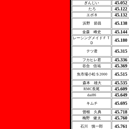
45.052
ぎんじい
45.122
たろ
45.132
エボ８
45.138
浜野 節昌
45.144
金森 峰史
レーシングメイドＦＴ
45.180
Ｄ
45.315
テツ君
45.336
フカヒレ君
45.369
谷合 信祐
45.515
魚市場小松Ｓ2000
45.535
森本 雄大
45.609
RMC長尾
45.649
dai86
45.695
キムチ
45.718
曽根 久典
45.760
梅野 健太
45.761
石川 慎一郎