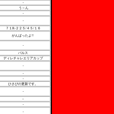
-
う～ん
-
-
７１R-２２５/４５/１６
がんばったよ!!
-
バルス
ディレチャレエリアカップ
-
-
-
ひさびの更新です。
-
－
-
-