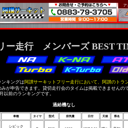
ア
0
リー走行 メンバーズ BEST TI
ランキングは
阿讃サーキットフリー走行において、阿讃のトラ
のみが申告できます。貸切走行会のタイムは掲載できませんの
年1月以前のランキングです。
過給機なし
車種
タイヤ
型式
排気量
日付
天候
県名
シビック