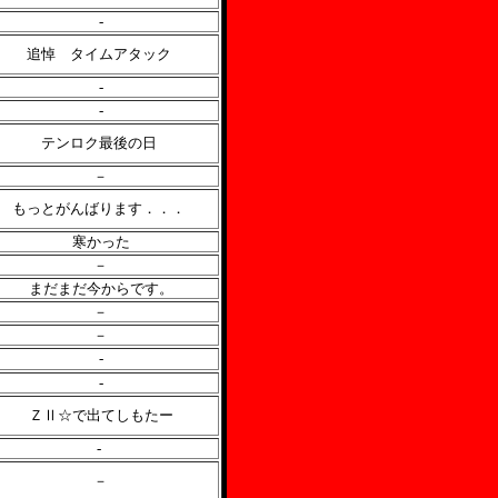
-
追悼 タイムアタック
-
-
テンロク最後の日
－
もっとがんばります．．．
寒かった
－
まだまだ今からです。
－
－
-
-
ＺⅡ☆で出てしもたー
-
－