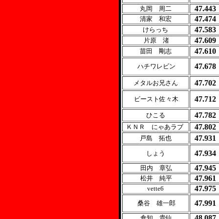
47.443
丸岡 周二
47.474
清家 和宏
47.583
けらっち
47.609
片原 渚
47.610
苗田 剛志
47.678
ハチワレビン
47.702
メタルお兄さん
47.712
ビースト佐々木
47.782
ひこる
47.802
ＫＮＲ にゃあラブ
47.931
戸島 拓也
47.934
しょう
47.945
田内 章弘
47.961
松井 純平
47.975
vette6
47.991
桑谷 雄一郎
48.087
倉知 貴仙