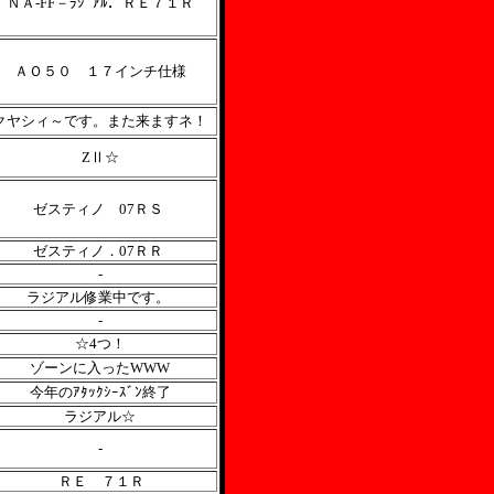
ＮＡ-FF－ﾗｼﾞｱﾙ．ＲＥ７１Ｒ
ＡＯ５０ １７インチ仕様
クヤシィ～です。また来ますネ！
ZⅡ☆
ゼスティノ 07ＲＳ
ゼスティノ．07ＲＲ
-
ラジアル修業中です。
-
☆4つ！
ゾーンに入ったWWW
今年のｱﾀｯｸｼｰｽﾞﾝ終了
ラジアル☆
-
ＲＥ ７１Ｒ