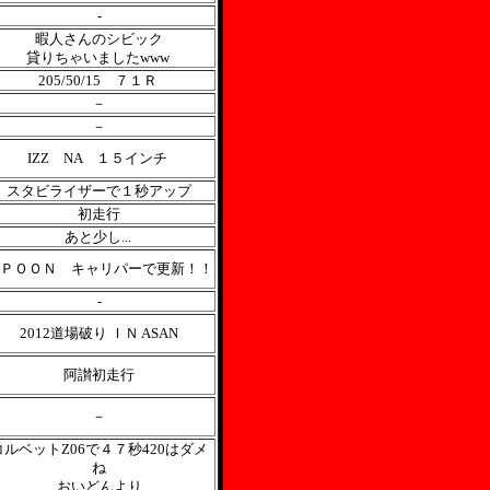
-
暇人さんのシビック
貸りちゃいましたwww
205/50/15 ７１Ｒ
－
－
IZZ NA １５インチ
スタビライザーで１秒アップ
初走行
あと少し...
ＰＯＯＮ キャリパーで更新！！
-
2012道場破り ＩＮ ASAN
阿讃初走行
－
コルベットZ06で４７秒420はダメ
ね
おいどんより