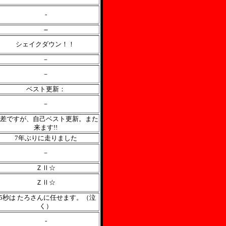
-
－
シェイクダウン！！
－
－
ベスト更新：
－
差ですが、自己ベスト更新。また
来ます!!
7年ぶりに走りました
－
ＺⅡ☆
ＺⅡ☆
45秒は たろさんに任せます。（泣
く）
-