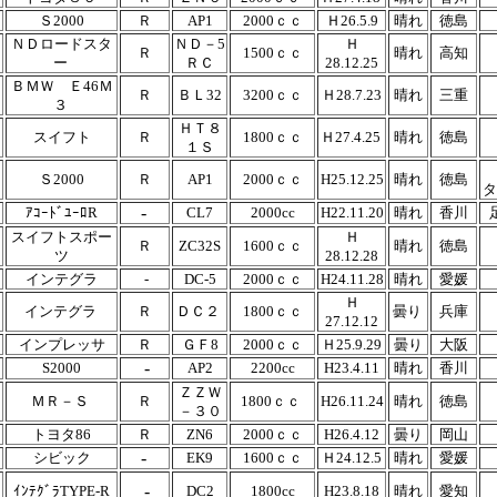
Ｓ2000
Ｒ
AP1
2000ｃｃ
Ｈ26.5.9
晴れ
徳島
ＮＤロードスタ
ＮＤ－5
Ｈ
Ｒ
1500ｃｃ
晴れ
高知
ー
ＲＣ
28.12.25
ＢＭＷ Ｅ46Ｍ
Ｒ
ＢＬ32
3200ｃｃ
Ｈ28.7.23
晴れ
三重
３
ＨＴ８
スイフト
Ｒ
1800ｃｃ
Ｈ27.4.25
晴れ
徳島
１Ｓ
Ｓ2000
Ｒ
AP1
2000ｃｃ
H25.12.25
晴れ
徳島
タ
-
ｱｺｰﾄﾞﾕｰﾛR
CL7
2000cc
H22.11.20
晴れ
香川
スイフトスポー
Ｈ
Ｒ
ZC32S
1600ｃｃ
晴れ
徳島
ツ
28.12.28
インテグラ
-
DC-5
2000ｃｃ
H24.11.28
晴れ
愛媛
Ｈ
インテグラ
Ｒ
ＤＣ２
1800ｃｃ
曇り
兵庫
27.12.12
インプレッサ
Ｒ
ＧＦ8
2000ｃｃ
Ｈ25.9.29
曇り
大阪
-
S2000
AP2
2200cc
H23.4.11
晴れ
香川
ＺＺＷ
ＭＲ－Ｓ
Ｒ
1800ｃｃ
H26.11.24
晴れ
徳島
－３０
トヨタ86
Ｒ
ZN6
2000ｃｃ
H26.4.12
曇り
岡山
-
シビック
EK9
1600ｃｃ
Ｈ24.12.5
晴れ
愛媛
-
ｲﾝﾃｸﾞﾗTYPE-R
DC2
1800cc
H23.8.18
晴れ
愛知