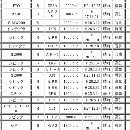
FTO
Ｓ
DE3A
2000cc
H24.12.25
晴れ
愛媛
ＳＥ３
Ｈ
RX-8
Ｒ
1300ｃｃ
晴れ
高知
Ｐ
27.11.21
ＢＭＷ200
Ｓ
-
2300ｃｃ
Ｈ26.3.12
晴れ
香川
インテグラ
Ｒ
DC5
1998ｃｃ
Ｈ26.5.17
晴れ
静岡
Ｈ
シビック
Ｒ
ＥＫ9
1600ｃｃ
晴れ
徳島
28.11.10
インテグラ
Ｒ
ＤＣ2
1800ｃｃ
Ｈ28.2.8
晴れ
香川
Ｈ
Ｓ2000
Ｒ
ＡＰ－1
2000ｃｃ
晴れ
兵庫
28.12.11
シビック
-
EK9
1600ｃｃ
Ｈ25.1.4
晴れ
高知
シビック
Ｓ
ＥＦ－3
1600ｃｃ
Ｈ28.1.10
晴れ
愛媛
-
Ｓ2000
AP1
2000ｃｃ
H25.11.13
晴れ
香川
シビック
Ｒ
ＥＫ9
1600ｃｃ
Ｈ28.2.3
晴れ
高知
シビック
Ｒ
ＥＧ6
1800ｃｃ
Ｈ28.8.31
晴れ
高知
-
ＣＲ-Ｘ
EF-8
1800ｃｃ
Ｈ25.3.24
曇り
愛媛
シビック
Ｓ
EF9
1600ｃｃ
Ｈ26.5.3
晴れ
高知
アコードユーロ
Ｒ
CL1
2258ｃｃ
H24.12.27
晴れ
香川
R
シビック
Ｒ
ＦＤ２
2000ｃ
Ｈ27.1.11
晴れ
高知
Ｈ
シティ
Ｓ
ＧＡ2
1300ｃｃ
晴れ
香川
28.11.18