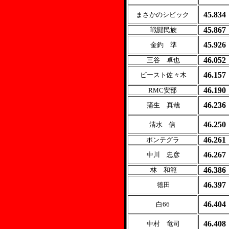
45.834
まさかのシビック
45.867
戦闘民族
45.926
金釣 準
46.052
三谷 卓也
46.157
ビースト佐々木
46.190
RMC安部
46.236
蒲生 真哉
46.250
清水 信
46.261
ポンテグラ
46.267
中川 忠彦
46.386
林 和範
46.397
徳田
46.404
白66
46.408
中村 竜司