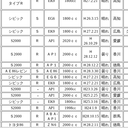
Ｒ
EK9
1800cc
H27.2.21
晴れ
高知
タイプＲ
シビック
Ｓ
EG6
1800ｃｃ
Ｈ26.3.15
晴れ
高知
シビック
Ｓ
EK9
1800ｃｃ
Ｈ27.2.21
晴れ
広島
Ｈ
S2000
Ｒ
AP1
2020ｃｃ
晴れ
愛媛
26.10.29
Ｈ
Ｓ2000
Ｒ
ＡＰ1
2000ｃｃ
曇り
香川
28.12.12
Ｓ2000
Ｒ
ＡＰ１
2000ｃｃ
Ｈ28.12.2
晴れ
徳島
ＡＥ86レビン
Ｓ
ＡＥ86
1600ｃｃ
Ｈ28.3.30
曇り
香川
シビック
Ｒ
ＥＧ６
1800ｃｃ
Ｈ27.2.21
晴れ
高知
シビック
Ｒ
EK9
1800ｃｃ
Ｈ27.2.21
晴れ
広島
-
S2000
AP1
2000cc
H23.3.26
曇り
香川
-
S2000
AP1
2000ｃｃ
H25.2.25
晴れ
愛媛
-
シビック
EK9
1800cc
H25.3.16
晴れ
香川
S2000
Ｒ
AP1
1998cc
H24.1.9
晴れ
香川
ＡＢＡ-
Ｓ2000
Ｒ
2000ｃｃ
H28.10.15
晴れ
群馬
ＡＰ1
トヨタ86
Ｒ
ＺＮ6
2000ｃｃ
Ｈ28.2.11
晴れ
徳島