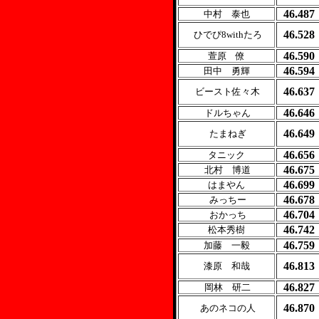
46.487
中村 泰也
46.528
ひでぴ8withたろ
46.590
萱原 僚
46.594
田中 勇輝
46.637
ビースト佐々木
46.646
ドルちゃん
46.649
たまねぎ
46.656
タニック
46.675
北村 博道
46.699
はまやん
46.678
みっちー
46.704
おかっち
46.742
松本秀樹
46.759
加藤 一毅
46.813
漆原 和哉
46.827
岡林 研二
46.870
あのネコの人