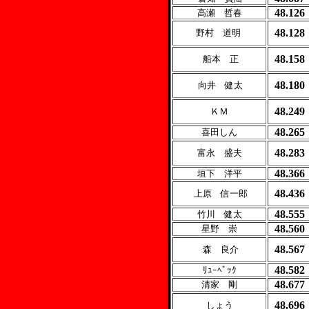
48.126
高瀬 哲春
48.128
野村 道明
48.158
船本 正
48.180
向井 健太
48.249
ＫＭ
48.265
喜田しん
48.283
富永 盛夫
48.366
垣下 洋平
48.436
上原 信一郎
48.555
竹川 健太
48.560
星野 崇
48.567
森 良介
48.582
ﾘｭｰﾍﾞｯｸ
48.677
清家 剛
48.696
しょう