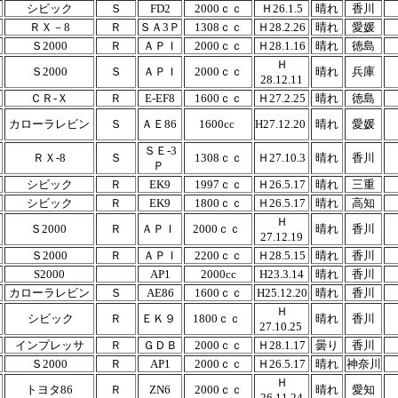
シビック
Ｓ
FD2
2000ｃｃ
Ｈ26.1.5
晴れ
香川
ＲＸ－8
Ｒ
ＳＡ3Ｐ
1308ｃｃ
Ｈ28.2.26
晴れ
愛媛
Ｓ2000
Ｒ
ＡＰＩ
2000ｃｃ
Ｈ28.1.16
晴れ
徳島
Ｈ
Ｓ2000
Ｓ
ＡＰＩ
2000ｃｃ
晴れ
兵庫
28.12.11
ＣＲ-Ｘ
Ｒ
E-EF8
1600ｃｃ
Ｈ27.2.25
晴れ
徳島
カローラレビン
Ｓ
ＡＥ86
1600cc
H27.12.20
晴れ
愛媛
ＳＥ-3
ＲＸ-8
Ｓ
1308ｃｃ
Ｈ27.10.3
晴れ
香川
Ｐ
シビック
Ｒ
EK9
1997ｃｃ
Ｈ26.5.17
晴れ
三重
シビック
Ｒ
EK9
1800ｃｃ
Ｈ26.5.17
晴れ
高知
Ｈ
Ｓ2000
Ｒ
ＡＰＩ
2000ｃｃ
晴れ
香川
27.12.19
Ｓ2000
Ｒ
ＡＰＩ
2200ｃｃ
Ｈ28.5.15
晴れ
香川
S2000
AP1
2000cc
H23.3.14
晴れ
香川
カローラレビン
Ｓ
AE86
1600ｃｃ
H25.12.20
晴れ
香川
Ｈ
シビック
Ｒ
ＥＫ９
1800ｃｃ
晴れ
香川
27.10.25
インプレッサ
Ｒ
ＧＤＢ
2000ｃｃ
Ｈ28.1.17
曇り
香川
Ｓ2000
Ｒ
AP1
2000ｃｃ
Ｈ26.5.17
晴れ
神奈川
Ｈ
トヨタ86
Ｒ
ZN6
2000ｃｃ
晴れ
愛知
26.11.24