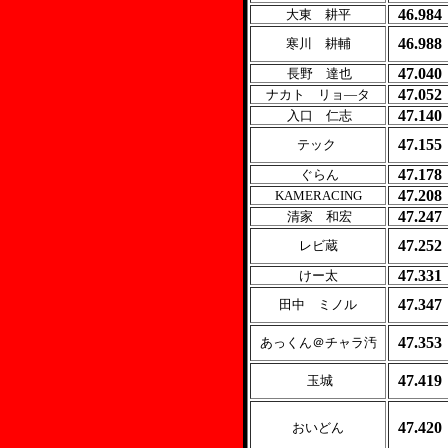
46.984
大東 耕平
46.988
寒川 耕輔
47.040
長野 達也
47.052
ナカト リョ―タ
47.140
入口 仁志
47.155
テック
47.178
ぐらん
47.208
KAMERACING
47.247
清家 和宏
47.252
レビ蔵
47.331
けー太
47.347
田中 ミノル
47.353
あっくん＠チャラ汚
47.419
玉城
47.420
おいどん