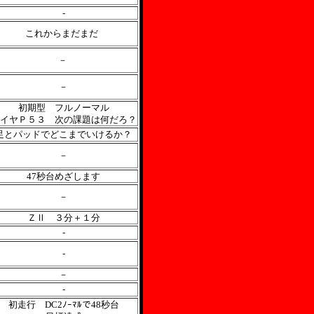
-
これからまだまだ
－
－
初期型 フルノーマル
イヤＰ５３ 次の課題は何だろ？
足とパッドでどこまでいけるか？
－
47秒台めざします
－
ＺⅡ ３分＋１分
-
‐
－
-
初走行 DC2ﾉｰﾏﾙで48秒台