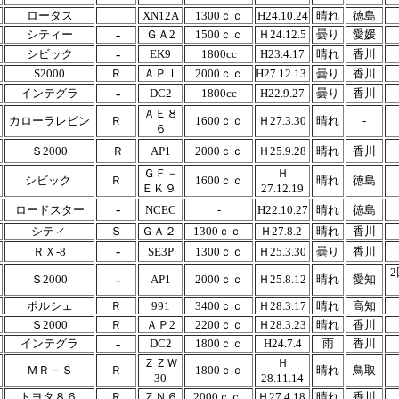
ロータス
XN12A
1300ｃｃ
H24.10.24
晴れ
徳島
-
シティー
ＧＡ2
1500ｃｃ
Ｈ24.12.5
曇り
愛媛
-
シビック
EK9
1800cc
H23.4.17
晴れ
香川
S2000
Ｒ
ＡＰＩ
2000ｃｃ
H27.12.13
曇り
香川
-
インテグラ
DC2
1800cc
H22.9.27
曇り
香川
ＡＥ８
カローラレビン
Ｒ
1600ｃｃ
Ｈ27.3.30
晴れ
‐
６
Ｓ2000
Ｒ
AP1
2000ｃｃ
Ｈ25.9.28
晴れ
香川
ＧＦ－
Ｈ
シビック
Ｒ
1600ｃｃ
晴れ
徳島
ＥＫ９
27.12.19
-
ロードスター
NCEC
-
H22.10.27
晴れ
徳島
シティ
Ｓ
ＧＡ２
1300ｃｃ
Ｈ27.8.2
晴れ
香川
-
ＲＸ-8
SE3P
1300ｃｃ
Ｈ25.3.30
曇り
香川
-
Ｓ2000
AP1
2000ｃｃ
Ｈ25.8.12
晴れ
愛知
ポルシェ
Ｒ
991
3400ｃｃ
Ｈ28.3.17
晴れ
高知
Ｓ2000
Ｒ
ＡＰ2
2200ｃｃ
Ｈ28.3.23
晴れ
香川
-
インテグラ
DC2
1800ｃｃ
H24.7.4
雨
香川
ＺＺＷ
Ｈ
ＭＲ－Ｓ
Ｒ
1800ｃｃ
晴れ
鳥取
30
28.11.14
トヨタ８６
Ｒ
ＺＮ６
2000ｃｃ
Ｈ27.4.18
晴れ
香川