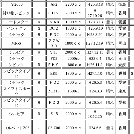
-
Ｓ2000
AP2
2200ｃｃ
Ｈ25.8.18
晴れ
徳島
Ｈ
貸り物シビック
Ｒ
ＦＤ２
2000ｃｃ
晴れ
香川
27.10.26
ロードスター
Ｒ
ＮＡ8
1800ｃｃ
Ｈ28.3.13
曇り
愛媛
インテグラ
Ｓ
DC２
1800ｃｃ
Ｈ25.9.10
晴れ
愛媛
シビック
Ｒ
ＦＤ2
2000ｃｃ
Ｈ28.3.20
晴れ
愛媛
ＺＺＷ
MR-S
Ｒ
1800ｃｃ
H27.12.19
晴れ
岡山
３０
シルビア
Ｒ
Ｓ15
2000ｃｃ
H27.12.13
曇り
香川
シビック
-
FD2
2000cc
H23.6.4
晴れ
岡山
シビック
Ｒ
ＥＫ９
１800ｃｃ
Ｈ26.11.8
晴れ
愛媛
シビックタイプ
Ｒ
EK9
1800ｃｃ
H27.1.10
晴れ
香川
Ｓ
Ｒ
シビック
Ｒ
ＦＤ2
2000ｃｃ
Ｈ26.5.3
晴れ
愛媛
スイフトスポー
-
ZC31S
1600cc
Ｈ24.3.3
晴れ
東京
ツ
シビックタイプ
Ｒ
ＦＤ２
2000ｃｃ
Ｈ26.5.4
晴れ
愛知
Ｒ
Ｈ
シルビア
Ｒ
Ｓ15
2000ｃｃ
晴れ
香川
28.12.25
-
コルベットZ06
C6 Z06
7000ｃｃ
H24.6.6
曇り
香川