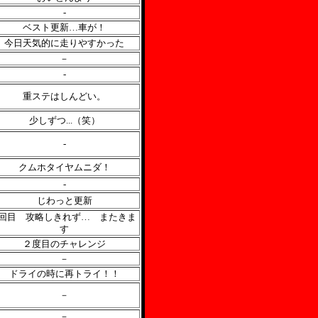
-
ベスト更新…車が！
今日天気的に走りやすかった
－
-
重ステはしんどい。
少しずつ...（笑）
-
クムホタイヤムニダ！
-
じわっと更新
2回目 攻略しきれず… またきま
す
２度目のチャレンジ
－
ドライの時に再トライ！！
－
－