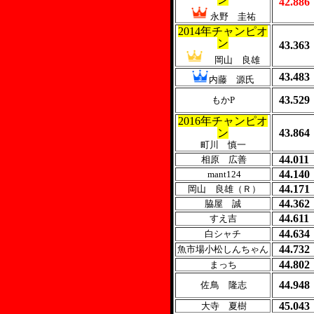
42.886
永野 圭祐
2014年チャンピオ
ン
43.363
岡山 良雄
43.483
内藤 源氏
43.529
もかP
2016年チャンピオ
ン
43.864
町川 慎一
44.011
相原 広善
44.140
mant124
44.171
岡山 良雄（Ｒ）
44.362
脇屋 誠
44.611
すえ吉
44.634
白シャチ
44.732
魚市場小松しんちゃん
44.802
まっち
44.948
佐鳥 隆志
45.043
大寺 夏樹