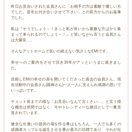
昨日お見合いされた会員さんに「お相手の方は素敵で優しい方
でした。是非お付き合いさせて下さい」との双方からのお返事
でした。
私は『そうでしょう～！きっと私が良いから素敵な方ばかり集
まって来られるのでしょう～！』と笑いながら言うと会員さん
は大爆笑…。
そんなアットホームで笑いの絶えない気さくなEMIです。
幸せへのご案内をさせて頂き30年がアッというまに過ぎまし
た。
信頼しEMIの幸せの扉を開いてくださった過去の会員さん、現
在活動中の会員さん(親御さん)一人一人に支えられ感謝の思いで
いっぱいです。
チョット前までの様な「お見合いなんて古くさい…」と言う様
な概念は世間ではなく、今やトレンディーな婚活として一番見
直されています。
健全な出逢いの提供の場を作る事はもちろん、一人でも多くの
成婚者カップルを誕生させる事が最大の目標であり、それが社