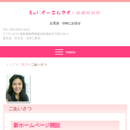
お見合 EMIにお任せ
TEL.090-8693-4021
〒771-1211 徳島県板野郡藍住町徳命字元村134-3
藍住店 佐古店 北常三島店
トップ
›
ご案内
›
ごあいさつ
ごあいさつ
新ホームページ開設