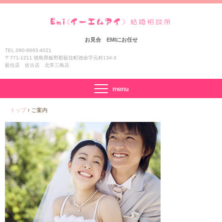
お見合 EMIにお任せ
TEL.090-8693-4021
〒771-1211 徳島県板野郡藍住町徳命字元村134-3
藍住店 佐古店 北常三島店
トップ
›
ご案内