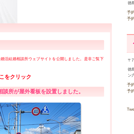
徳
予
予
アイ)婚活結婚相談所ウェブサイトを公開しました。是非ご覧下
〒7
徳
ン
こをクリック
予
予
婚相談所が屋外看板を設置しました。
Twe