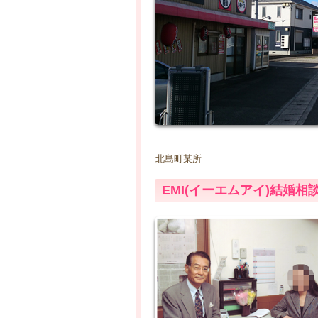
北島町某所
EMI(イーエムアイ)結婚