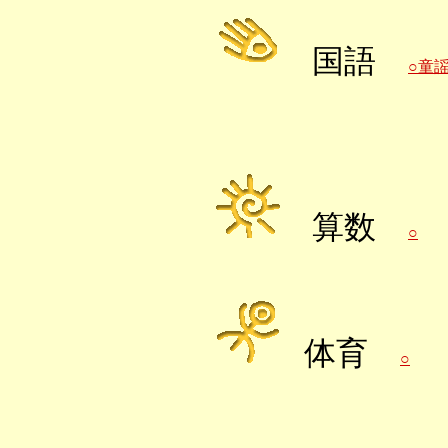
国語
○童
算数
○
体育
○