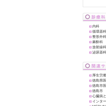
内科
循環器
整形外
麻酔科
放射線
泌尿器
厚生労
徳島県
徳島市
徳島市
心臓病
インタ