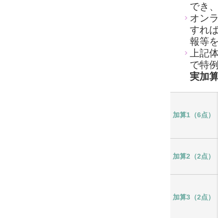
でき
オン
すれ
報等
上記体
で特
実加
加算1（6点）
加算2（2点）
加算3（2点）