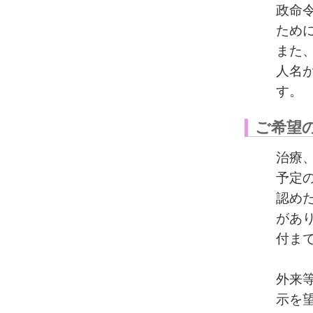
政命
ため
また
人名
す。
ご希望
治療
予定
認め
があ
付ま
外来
示を