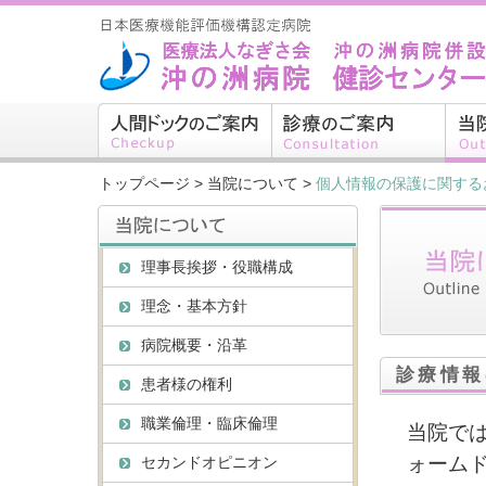
トップページ
>
当院について
>
個人情報の保護に関する
理事長挨拶・役職構成
理念・基本方針
病院概要・沿革
診療情報
患者様の権利
職業倫理・臨床倫理
当院で
ォーム
セカンドオピニオン