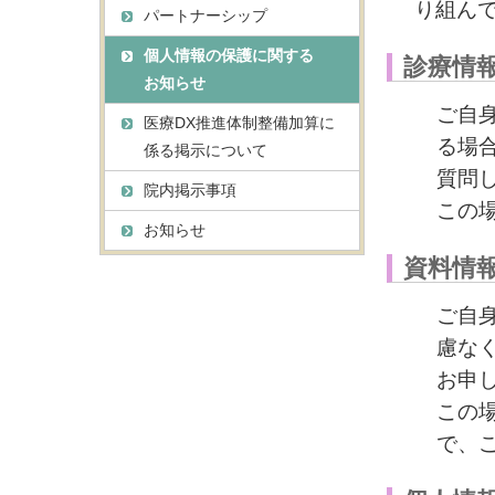
り組ん
パートナーシップ
個人情報の保護に関する
診療情
お知らせ
ご自
医療DX推進体制整備加算に
る場
係る掲示について
質問
院内掲示事項
この
お知らせ
資料情
ご自
慮な
お申
この
で、