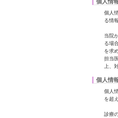
個人情
個人
る情
当院
る場
を求
担当
上、
個人情
個人
を超
診療