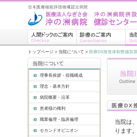
トップページ
>
当院について
>
医療DX推進体制整備加
理事長挨拶・役職構成
理念・基本方針
病院概要・沿革
医療DX
患者様の権利
職業倫理・臨床倫理
当院は
ります
セカンドオピニオン