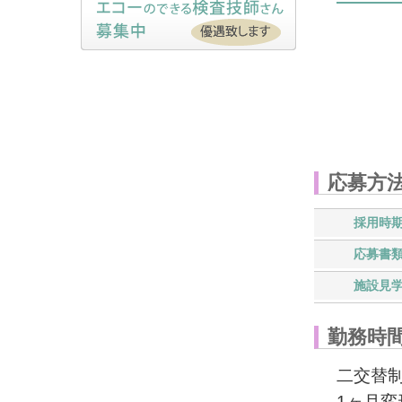
応募方
採用時
応募書
施設見
勤務時
二交替
1ヶ月変