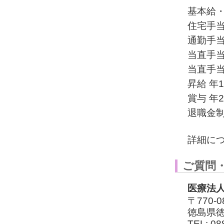
基本給
住宅手
通勤手
当直手当
当直手当
昇給 年
賞与 年
退職金制
詳細につ
ご質問
医療法
〒770-0
徳島県徳
TEL: 08