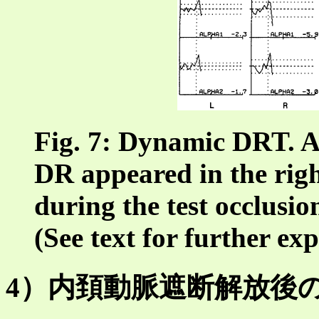
Fig. 7: Dynamic DRT. A 
DR appeared in the righ
during the test occlusion
(See text for further ex
4）内頚動脈遮断解放後の