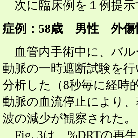
次に臨床例を１例提示
症例：58歳 男性 外
血管内手術中に、バル
動脈の一時遮断試験を行
分析した（8秒毎に経時
動脈の血流停止により、
波の減少が観察された。
Fig. 3は、%DRTの再