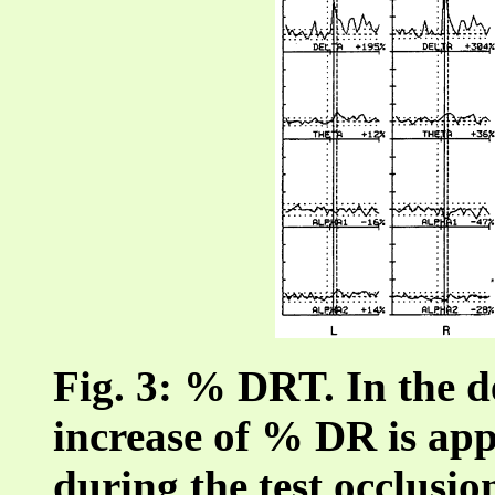
Fig. 3: % DRT. In the d
increase of % DR is ap
during the test occlusion