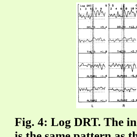
Fig. 4: Log DRT. The in
is the same pattern as 