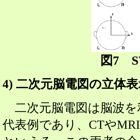
図7 
4) 二次元脳電図の立体
二次元脳電図は脳波を利用したf
代表例であり、CTやMRIはan