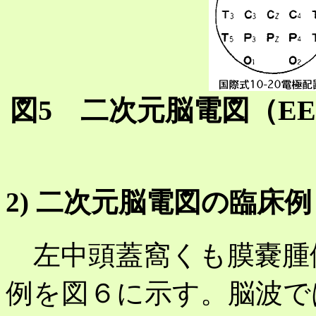
図5 二次元脳電図（EEG 
2) 二次元脳電図の臨床例
左中頭蓋窩くも膜嚢腫
例を図６に示す。脳波では