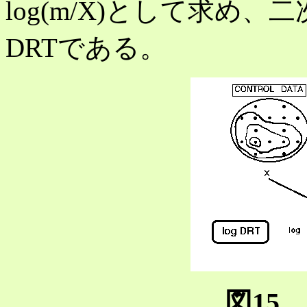
log(m/X)として求め
DRTである。
図15