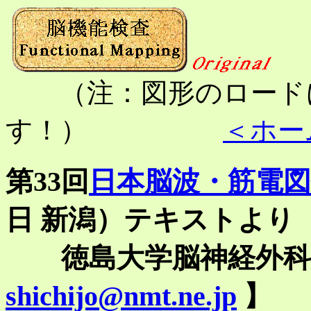
（注：図形のロード
す！）
＜ホー
第33回
日本脳波・筋電図
日 新潟）テキストより
徳島大学脳神経外科 七條
shichijo@nmt.ne.jp
】