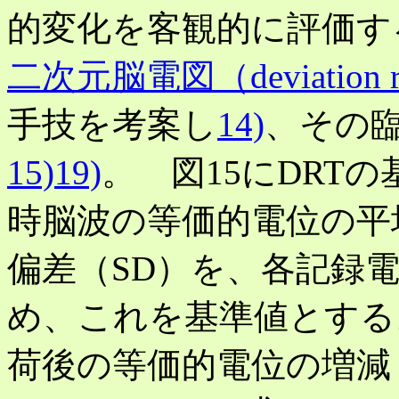
的変化を客観的に評価す
二次元脳電図（deviation rat
手技を考案し
14)
、その
15)19)
。 図15にDRT
時脳波の等価的電位の平均値（c
偏差（SD）を、各記録
め、これを基準値とする
荷後の等価的電位の増減（mea